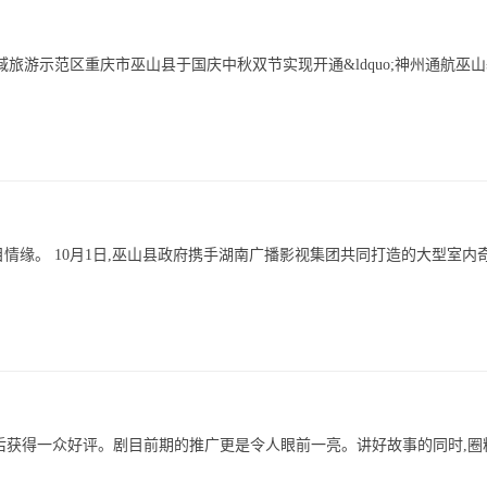
全域旅游示范区重庆市巫山县于国庆中秋双节实现开通&ldquo;神州通航巫
目情缘。 10月1日,巫山县政府携手湖南广播影视集团共同打造的大型室内
之后获得一众好评。剧目前期的推广更是令人眼前一亮。讲好故事的同时,圈