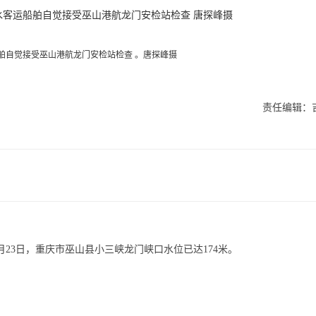
船舶自觉接受巫山港航龙门安检站检查 。唐探峰摄
责任编辑：
10月23日，重庆市巫山县小三峡龙门峡口水位已达174米。