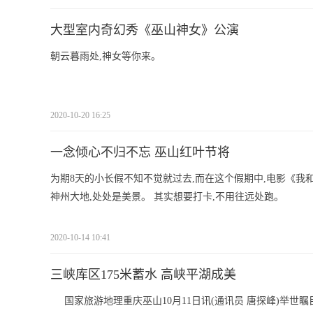
大型室内奇幻秀《巫山神女》公演
朝云暮雨处,神女等你来。
2020-10-20 16:25
一念倾心不归不忘 巫山红叶节将
为期8天的小长假不知不觉就过去,而在这个假期中,电影《我和
神州大地,处处是美景。 其实想要打卡,不用往远处跑。
2020-10-14 10:41
三峡库区175米蓄水 高峡平湖成美
国家旅游地理重庆巫山10月11日讯(通讯员 唐探峰)举世瞩