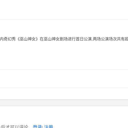
室内奇幻秀《巫山神女》在巫山神女剧场进行首日公演,两场公演场次共有超6
录后才可以评论，
登录
|
注册