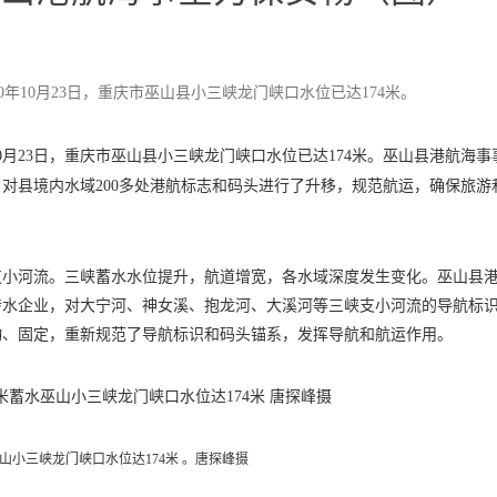
20年10月23日，重庆市巫山县小三峡龙门峡口水位已达174米。
年10月23日，重庆市巫山县小三峡龙门峡口水位已达174米。巫山县港航海事
对县境内水域200多处港航标志和码头进行了升移，规范航运，确保旅游
支小河流。三峡蓄水水位提升，航道增宽，各水域深度发生变化。巫山县
涉水企业，对大宁河、神女溪、抱龙河、大溪河等三峡支小河流的导航标
动、固定，重新规范了导航标识和码头锚系，发挥导航和航运作用。
巫山小三峡龙门峡口水位达174米 。唐探峰摄