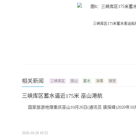
三峡库区175米蓄水客运
相关新闻
三峡库区
巫山
蓄水
海事
保安
三峡库区蓄水逼近175米 巫山港航
国家旅游地理重庆巫山10月26日(通讯员 唐探峰)2020年
2020-10-26 10:52