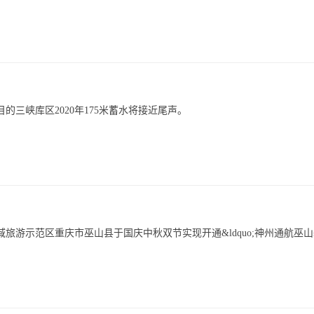
目的三峡库区2020年175米蓄水将接近尾声。
全域旅游示范区重庆市巫山县于国庆中秋双节实现开通&ldquo;神州通航巫