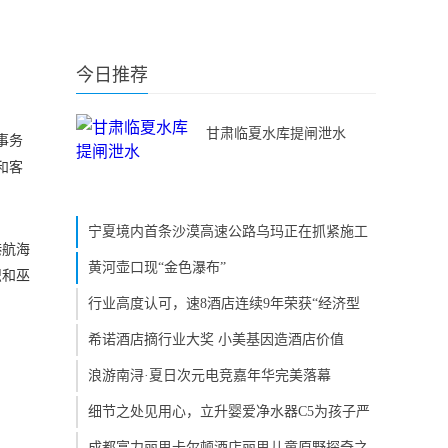
今日推荐
甘肃临夏水库提闸泄水
事务
和客
宁夏境内首条沙漠高速公路乌玛正在抓紧施工
港航海
黄河壶口现“金色瀑布”
识和巫
行业高度认可，速8酒店连续9年荣获“经济型
希诺酒店摘行业大奖 小美基因造酒店价值
浪游南浔·夏日次元电竞嘉年华完美落幕
细节之处见用心，立升婴爱净水器C5为孩子严
成都富力丽思卡尔顿酒店丽思儿童原野探奇之