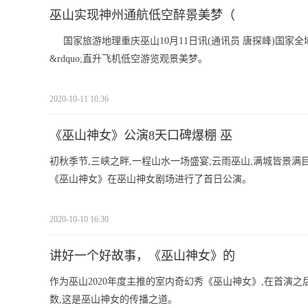
巫山实现神州通航低空醉景美梦（
国家旅游地理重庆巫山10月11日讯(通讯员 唐探峰)国家
&rdquo;直升飞机低空游览观景美梦。
2020-10-11 10:36
《巫山神女》公演8天口碑爆棚 巫
初秋季节,三峡之畔,一程山水一场盛宴;云雨巫山,满城皆景满
《巫山神女》在巫山神女剧场进行了首日公演。
2020-10-10 16:30
讲好一个好故事，《巫山神女》的
作为巫山2020年度主推的室内奇幻秀《巫山神女》,在首演
数,这是巫山神女的传播之道。