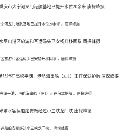
大宁河龙门港航基地已提升水位20余米 。唐探峰摄
港区旅游和客运码头已安畅升移固系 。唐探峰摄
在高峡平湖，港航海事船（左1）正在保驾护航 。唐探峰摄
客运船舶安畅经过小三峡龙门峡 。唐探峰摄